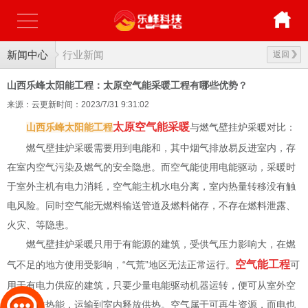
新闻中心
行业新闻
返回
山西乐峰太阳能工程：太原空气能采暖工程有哪些优势？
来源：云更新
时间：2023/7/31 9:31:02
太原空气能采暖
山西乐峰太阳能工程
与燃气壁挂炉采暖对比：
燃气壁挂炉采暖需要用到电能和，其中烟气排放易反进室内，存
在室内空气污染及燃气的安全隐患。而空气能使用电能驱动，采暖时
于室外主机有电力消耗，空气能主机水电分离，室内热量转移没有触
电风险。同时空气能无燃料输送管道及燃料储存，不存在燃料泄露、
火灾、等隐患。
燃气壁挂炉采暖只用于有能源的建筑，受供气压力影响大，在燃
空气能工程
气不足的地方使用受影响，“气荒”地区无法正常运行。
可
用于有电力供应的建筑，只要少量电能驱动机器运转，便可从室外空
气中吸收热能，运输到室内释放供热。空气属于可再生资源，而电也